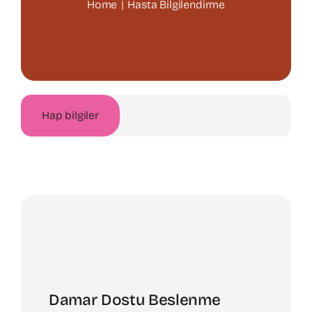
Home
Hasta Bilgilendirme
Varis Tedavisi
Kalp Cerrahisi
Hap bilgiler
Dam
Hasta Bilgilendirme
İletişim
Damar Dostu Beslenme