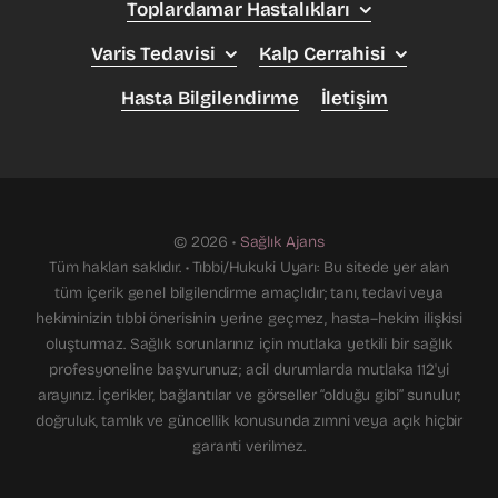
Toplardamar Hastalıkları
Varis Tedavisi
Kalp Cerrahisi
Hasta Bilgilendirme
İletişim
© 2026 •
Sağlık Ajans
Tüm hakları saklıdır. • Tıbbi/Hukuki Uyarı: Bu sitede yer alan
tüm içerik genel bilgilendirme amaçlıdır; tanı, tedavi veya
hekiminizin tıbbi önerisinin yerine geçmez, hasta–hekim ilişkisi
oluşturmaz. Sağlık sorunlarınız için mutlaka yetkili bir sağlık
profesyoneline başvurunuz; acil durumlarda mutlaka 112'yi
arayınız. İçerikler, bağlantılar ve görseller “olduğu gibi” sunulur;
doğruluk, tamlık ve güncellik konusunda zımni veya açık hiçbir
garanti verilmez.