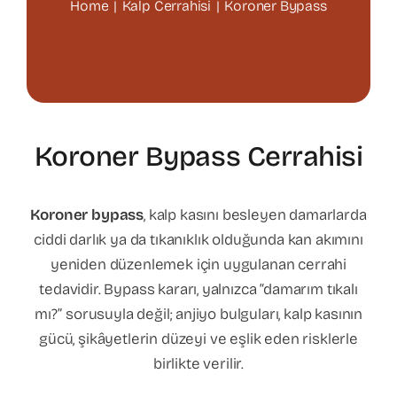
Home
Kalp Cerrahisi
Koroner Bypass
Varis Tedavisi
Kalp Cerrahisi
Koroner Bypass Cerrahisi
Hasta Bilgilendirme
Koroner bypass
, kalp kasını besleyen damarlarda
İletişim
ciddi darlık ya da tıkanıklık olduğunda kan akımını
yeniden düzenlemek için uygulanan cerrahi
tedavidir. Bypass kararı, yalnızca “damarım tıkalı
mı?” sorusuyla değil; anjiyo bulguları, kalp kasının
gücü, şikâyetlerin düzeyi ve eşlik eden risklerle
birlikte verilir.