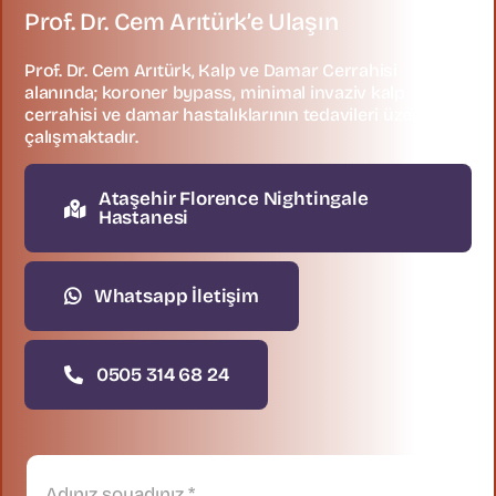
Prof. Dr. Cem Arıtürk’e Ulaşın
Prof. Dr. Cem Arıtürk, Kalp ve Damar Cerrahisi
alanında; koroner bypass, minimal invaziv kalp
cerrahisi ve damar hastalıklarının tedavileri üzerine
çalışmaktadır.
Ataşehir Florence Nightingale
Hastanesi
Whatsapp İletişim
0505 314 68 24