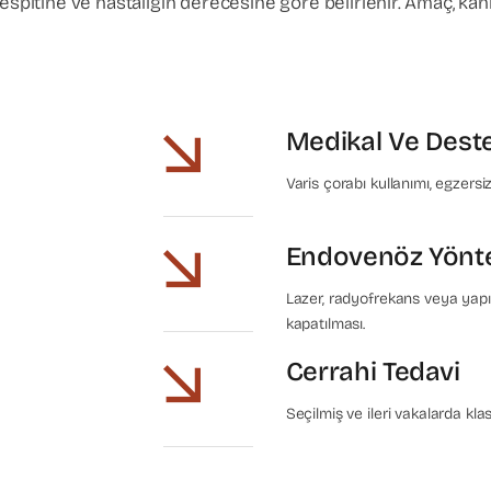
espitine ve hastalığın derecesine göre belirlenir. Amaç, kan
Medikal Ve Deste
Varis çorabı kullanımı, egzers
Endovenöz Yönt
Lazer, radyofrekans veya yapış
kapatılması.
Cerrahi Tedavi
Seçilmiş ve ileri vakalarda kla