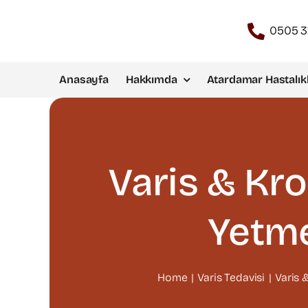
Skip
to
0505 3
content
Anasayfa
Hakkımda
Atardamar Hastalıkl
Varis & Kr
Yetme
Home
Varis Tedavisi
Varis 