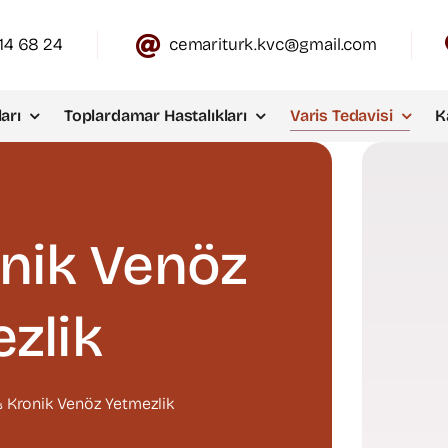
14 68 24
cemariturk.kvc@gmail.com
arı
Toplardamar Hastalıkları
Varis Tedavisi
K
onik Venöz
zlik
& Kronik Venöz Yetmezlik