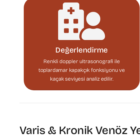
Değerlendirme
Renkli doppler ultrasonografi ile
toplardamar kapakçık fonksiyonu ve
kaçak seviyesi analiz edilir.
Varis & Kronik Venöz Y