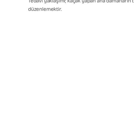
Tedavi yaklaşımı; kaçak yapan ana damarların t
düzenlemektir.