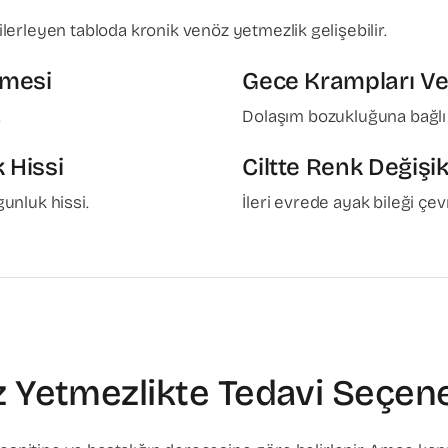
 ilerleyen tabloda kronik venöz yetmezlik gelişebilir.
emesi
Gece Krampları V
.
Dolaşım bozukluğuna bağlı r
 Hissi
Ciltte Renk Değişik
unluk hissi.
İleri evrede ayak bileği ç
 Yetmezlikte Tedavi Seçene