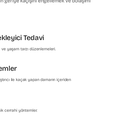
ın geriye kaçışını engellemek ve dolaşımı
kleyici Tedavi
iz ve yaşam tarzı düzenlemeleri.
emler
tırıcı ile kaçak yapan damarın içeriden
sik cerrahi yöntemler.