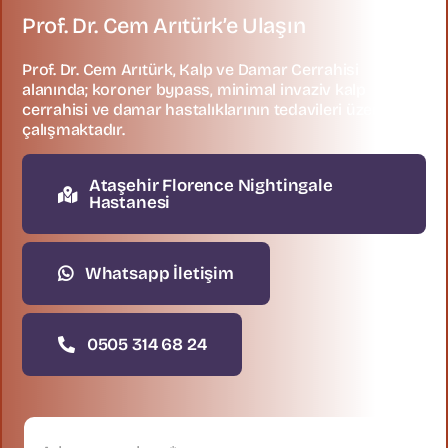
Prof. Dr. Cem Arıtürk’e Ulaşın
Prof. Dr. Cem Arıtürk, Kalp ve Damar Cerrahisi
alanında; koroner bypass, minimal invaziv kalp
cerrahisi ve damar hastalıklarının tedavileri üzerine
çalışmaktadır.
Ataşehir Florence Nightingale
Hastanesi
Whatsapp İletişim
0505 314 68 24