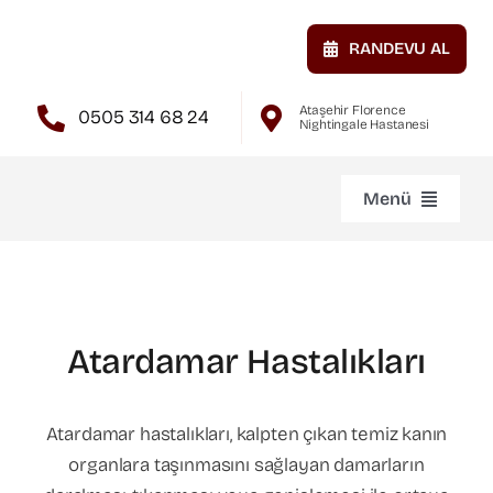
Skip
to
RANDEVU AL
content
Ataşehir Florence
0505 314 68 24
Nightingale Hastanesi
Menü
Anasayfa
Hakkımda
Atardamar Hastalıkları
Atardamar Hastalıkları
Atardamar hastalıkları, kalpten çıkan temiz kanın
organlara taşınmasını sağlayan damarların
Toplardamar Hastalıkları