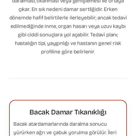
daralması, tıkanması veya genişlemesi ile ortaya
çıkar. En sık nedeni damar sertliğidir. Erken
Varis Tedavisi
dönemde hafif belirtilerle ilerleyebilir; ancak tedavi
edilmediğinde inme, organ hasarı veya uzuv kaybı
gibi ciddi sonuçlara yol açabilir. Tedavi planı;
Kalp Cerrahisi
hastalığın tipi, yaygınlığı ve hastanın genel risk
profiline göre belirlenir.
Hasta Bilgilendirme
İletişim
Bacak Damar Tıkanıklığı
Bacak atardamarlarında daralma sonucu
yürürken ağrı ve çabuk yorulma görülür. İleri