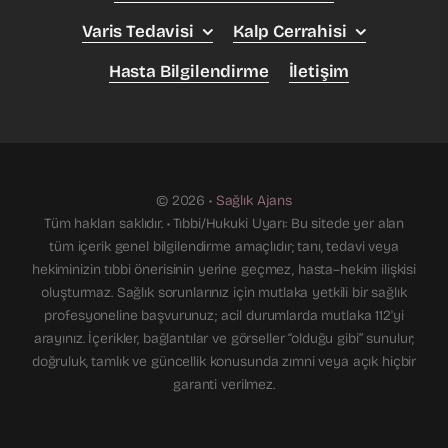
Varis Tedavisi
Kalp Cerrahisi
Hasta Bilgilendirme
İletişim
© 2026 •
Sağlık Ajans
Tüm hakları saklıdır. • Tıbbi/Hukuki Uyarı: Bu sitede yer alan
tüm içerik genel bilgilendirme amaçlıdır; tanı, tedavi veya
hekiminizin tıbbi önerisinin yerine geçmez, hasta–hekim ilişkisi
oluşturmaz. Sağlık sorunlarınız için mutlaka yetkili bir sağlık
profesyoneline başvurunuz; acil durumlarda mutlaka 112'yi
arayınız. İçerikler, bağlantılar ve görseller “olduğu gibi” sunulur;
doğruluk, tamlık ve güncellik konusunda zımni veya açık hiçbir
garanti verilmez.