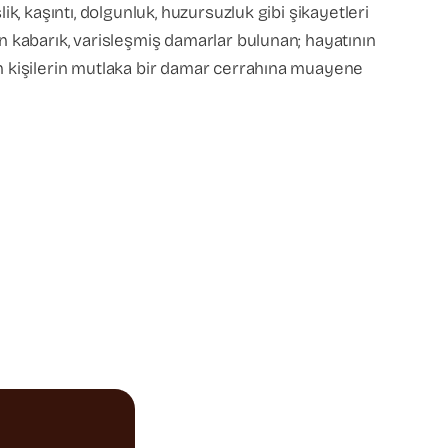
k, kaşıntı, dolgunluk, huzursuzluk gibi şikayetleri
n kabarık, varisleşmiş damarlar bulunan; hayatının
an kişilerin mutlaka bir damar cerrahına muayene