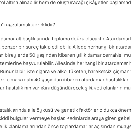
l altına alınabilir hem de oluşturacağı şikâyetler başlamad
p”ı uygulamak gereklidir?
amar alt başlıklarında toplama doğru olacaktır. Atardamarl
enzer bir süreç takip edilebilir. Ailede herhangi bir atardam
an bireylerde 50 yaşından itibaren yıllık damar cerrahisi
temlerine başvurulabilir. Ailesinde herhangi bir atardamar ha
unla birlikte sigara ve alkol tüketen, hareketsiz, şişman ve
eri olmasa dahi 40 yaşından itibaren atardamar hastalıkları
ar hastalığının varlığını düşündürecek şikâyeti olanların m
talıklarında aile öyküsü ve genetik faktörler oldukça önemli
ciddi bulgular vermeye başlar. Kadınlarda araya giren gebeli
elik planlamalarından önce toplardamarlar açısından muayen