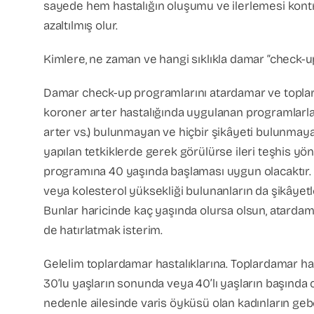
sayede hem hastalığın oluşumu ve ilerlemesi kontro
azaltılmış olur.
Kimlere, ne zaman ve hangi sıklıkla damar “check-u
Damar check-up programlarını atardamar ve toplard
koroner arter hastalığında uygulanan programlarla b
arter vs.) bulunmayan ve hiçbir şikâyeti bulunmay
yapılan tetkiklerde gerek görülürse ileri teşhis yön
programına 40 yaşında başlaması uygun olacaktır. Bun
veya kolesterol yüksekliği bulunanların da şikâyetl
Bunlar haricinde kaç yaşında olursa olsun, atardam
de hatırlatmak isterim.
Gelelim toplardamar hastalıklarına. Toplardamar has
30’lu yaşların sonunda veya 40’lı yaşların başında 
nedenle ailesinde varis öyküsü olan kadınların geb