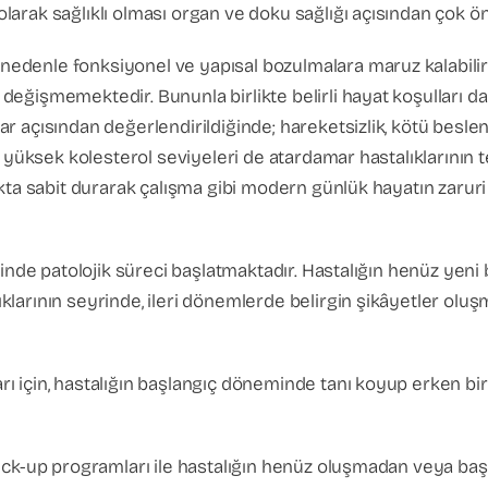
arak sağlıklı olması organ ve doku sağlığı açısından çok ön
denle fonksiyonel ve yapısal bozulmalara maruz kalabilirle
eğişmemektedir. Bununla birlikte belirli hayat koşulları d
açısından değerlendirildiğinde; hareketsizlik, kötü beslenme
 yüksek kolesterol seviyeleri de atardamar hastalıklarının te
kta sabit durarak çalışma gibi modern günlük hayatın zaruri g
inde patolojik süreci başlatmaktadır. Hastalığın henüz yeni 
arının seyrinde, ileri dönemlerde belirgin şikâyetler oluşma
ı için, hastalığın başlangıç döneminde tanı koyup erken bi
heck-up programları ile hastalığın henüz oluşmadan veya b