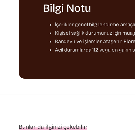
Bilgi Notu
İçerikler
genel bilgilendirme
amaçlı
Kişisel sağlık durumunuz için
muay
Randevu ve işlemler Ataşehir
Flor
Acil durumlarda 112
veya en yakın s
Bunlar da ilginizi çekebilir: