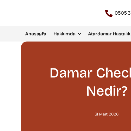
Skip
to
0505 3
content
Anasayfa
Hakkımda
Atardamar Hastalıkl
Damar Check
Nedir?
31 Mart 2026