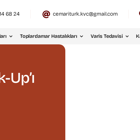
14 68 24
cemariturk.kvc@gmail.com
arı
Toplardamar Hastalıkları
Varis Tedavisi
K
-Up’ı