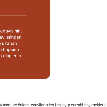
tedavisinin,
vilerinden
re uzanan
in hepsine
 ekipler ta
n uzmanı ve önlem tedavilerinden başlayıp cerrahi seçeneklere