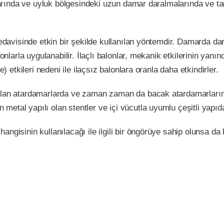
klarında ve uyluk bölgesindeki uzun damar daralmalarında ve t
 tedavisinde etkin bir şekilde kullanılan yöntemdir. Damarda 
onlarla uygulanabilir. İlaçlı balonlar, mekanik etkilerinin yanı
) etkileri nedeni ile ilaçsız balonlara oranla daha etkindirler.
alan atardamarlarda ve zaman zaman da bacak atardamarlarında
tal yapılı olan stentler ve içi vücutla uyumlu çeşitli yapıdak
isinin kullanılacağı ile ilgili bir öngörüye sahip olunsa da han