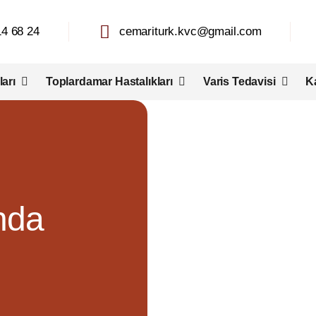
4 68 24
cemariturk.kvc@gmail.com
arı
Toplardamar Hastalıkları
Varis Tedavisi
K
nda