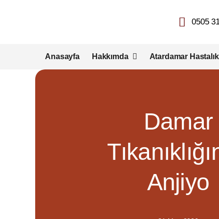
Skip
to
0505 31
content
Anasayfa
Hakkımda
Atardamar Hastalıkl
Damar
Tıkanıklığı
Anjiyo