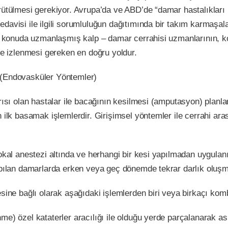
ürütülmesi gerekiyor. Avrupa’da ve ABD’de “damar hastalıkları
davisi ile ilgili sorumluluğun dağıtımında bir takım karmaşal
bu konuda uzmanlaşmış kalp – damar cerrahisi uzmanlarının, ko
de izlenmesi gereken en doğru yoldur.
 (Endovasküler Yöntemler)
ağrısı olan hastalar ile bacağının kesilmesi (amputasyon) pl
 ilk basamak işlemlerdir. Girişimsel yöntemler ile cerrahi ara
okal anestezi altında ve herhangi bir kesi yapılmadan uygulanı
yapılan damarlarda erken veya geç dönemde tekrar darlık oluş
ine bağlı olarak aşağıdaki işlemlerden biri veya birkaçı kombin
me) özel kataterler aracılığı ile olduğu yerde parçalanarak a