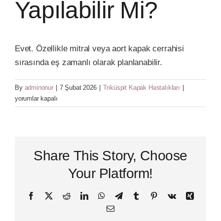
Yapılabilir Mi?
Varis Tedavisi
Evet. Özellikle mitral veya aort kapak cerrahisi
Kalp Cerrahisi
sırasında eş zamanlı olarak planlanabilir.
Ameliyat
By
adminonur
|
7 Şubat 2026
|
Triküspit Kapak Hastalıkları
|
Hasta Bilgilendirme
diğer
yorumlar kapalı
kapaklarla
birlikte
İletişim
yapılabilir
mi?
Share This Story, Choose
için
Your Platform!
Facebook
X
Reddit
LinkedIn
WhatsApp
Telegram
Tumblr
Pinterest
Vk
Xing
Email