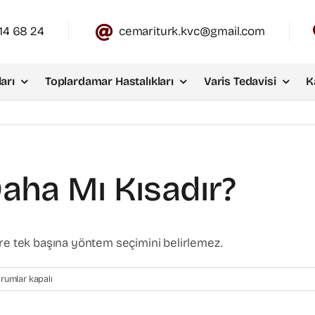
14 68 24
cemariturk.kvc@gmail.com
arı
Toplardamar Hastalıkları
Varis Tedavisi
K
aha Mı Kısadır?
üre tek başına yöntem seçimini belirlemez.
eliyat
rumlar kapalı
esi
ha