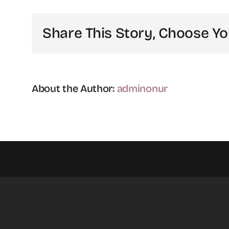
mı
kıs
Share This Story, Choose Yo
içi
About the Author:
adminonur