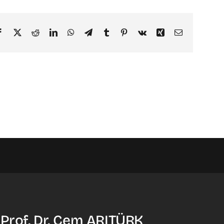
Facebook
X
Reddit
LinkedIn
WhatsApp
Telegram
Tumblr
Pinterest
Vk
Xing
Email
 Prof. Dr. Cem ARITÜRK