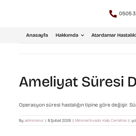
Skip
to
0505 3
content
Anasayfa
Hakkımda
Atardamar Hastalıkl
Ameliyat Süresi D
Operasyon süresi hastalığın tipine göre değişir. S
Am
By
adminonur
|
8 Şubat 2026
|
Minimal İnvaziv Kalp Cerrahisi
|
yo
sür
da