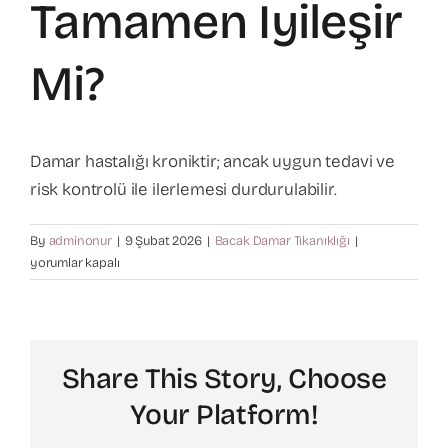
Tamamen Iyileşir
Varis Tedavisi
Mi?
Kalp Cerrahisi
Damar hastalığı kroniktir; ancak uygun tedavi ve
Hasta Bilgilendirme
risk kontrolü ile ilerlemesi durdurulabilir.
Bacak
By
adminonur
|
9 Şubat 2026
|
Bacak Damar Tıkanıklığı
|
İletişim
damar
yorumlar kapalı
tıkanıklığı
tamamen
iyileşir
mi?
Share This Story, Choose
için
Your Platform!