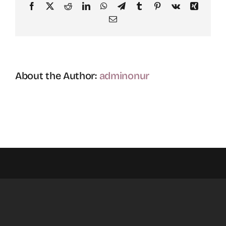
Facebook
X
Reddit
LinkedIn
WhatsApp
Telegram
Tumblr
Pinterest
Vk
Xing
Email
About the Author:
adminonur