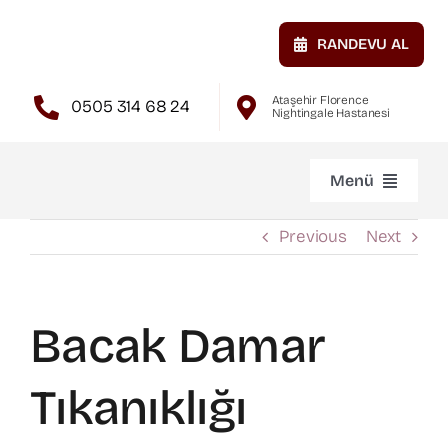
Skip
to
RANDEVU AL
content
Ataşehir Florence
0505 314 68 24
Nightingale Hastanesi
Menü
Anasayfa
Previous
Next
Hakkımda
Bacak Damar
Atardamar Hastalıkları
Tıkanıklığı
Toplardamar Hastalıkları