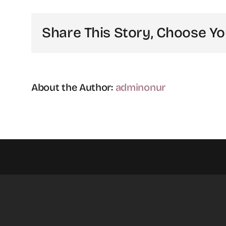
edilir
mi?
Share This Story, Choose Yo
için
About the Author:
adminonur