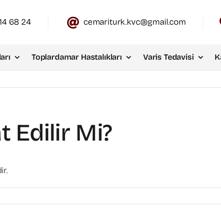
14 68 24
cemariturk.kvc@gmail.com
arı
Toplardamar Hastalıkları
Varis Tedavisi
K
 Edilir Mi?
ir.