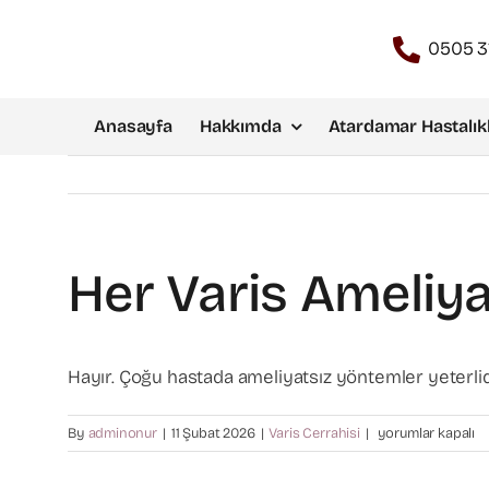
Skip
to
0505 3
content
Anasayfa
Hakkımda
Atardamar Hastalıkl
Her Varis Ameliyat
Hayır. Çoğu hastada ameliyatsız yöntemler yeterlid
Her
By
adminonur
|
11 Şubat 2026
|
Varis Cerrahisi
|
yorumlar kapalı
varis
ameliyat