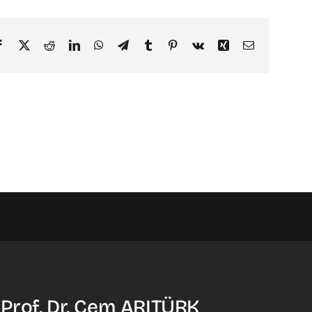
Facebook
X
Reddit
LinkedIn
WhatsApp
Telegram
Tumblr
Pinterest
Vk
Xing
Email
 Prof. Dr. Cem ARITÜRK