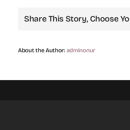
g
m
Share This Story, Choose Yo
i
About the Author:
adminonur