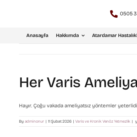
Skip
to
0505 3
content
Anasayfa
Hakkımda
Atardamar Hastalıkl
Her Varis Ameliya
Hayır. Çoğu vakada ameliyatsız yöntemler yeterlidi
H
By
adminonur
|
11 Şubat 2026
|
Varis ve Kronik Venöz Yetmezlik
|
y
v
a