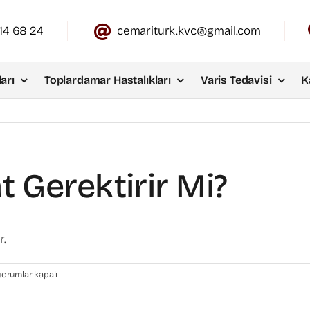
14 68 24
cemariturk.kvc@gmail.com
arı
Toplardamar Hastalıkları
Varis Tedavisi
K
t Gerektirir Mi?
r.
er
orumlar kapalı
aris
meliyat