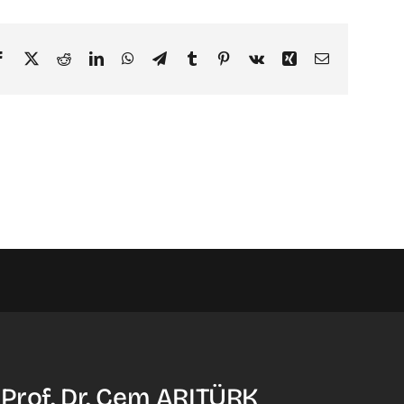
Facebook
X
Reddit
LinkedIn
WhatsApp
Telegram
Tumblr
Pinterest
Vk
Xing
Email
 Prof. Dr. Cem ARITÜRK