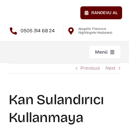
Skip
to
RANDEVU AL
content
Ataşehir Florence
0505 314 68 24
Nightingale Hastanesi
Menü
Anasayfa
Previous
Next
Hakkımda
Kan Sulandırıcı
Atardamar Hastalıkları
Kullanmaya
Toplardamar Hastalıkları