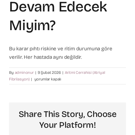
Devam Edecek
Varis Tedavisi
Miyim?
Kalp Cerrahisi
Bu karar pıhtı riskine ve ritim durumuna göre
Hasta Bilgilendirme
verilir. Her hastada aynı değildir.
By
adminonur
|
9 Şubat 2026
|
Aritmi Cerrahisi (Atriyal
İletişim
Kan
Fibrilasyon)
|
yorumlar kapalı
sulandırıcı
kullanmaya
devam
edecek
Share This Story, Choose
miyim?
için
Your Platform!