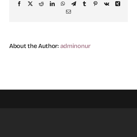
Facebook
X
Reddit
LinkedIn
WhatsApp
Telegram
Tumblr
Pinterest
Vk
Xing
Email
About the Author:
adminonur