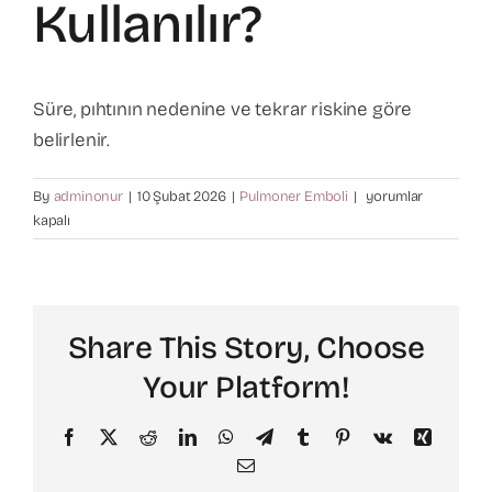
Kullanılır?
Varis Tedavisi
Süre, pıhtının nedenine ve tekrar riskine göre
Kalp Cerrahisi
belirlenir.
Kan
By
adminonur
|
10 Şubat 2026
|
Pulmoner Emboli
|
yorumlar
Hasta Bilgilendirme
sulandırıcı
kapalı
ne
kadar
İletişim
süre
kullanılır?
Share This Story, Choose
için
Your Platform!
Facebook
X
Reddit
LinkedIn
WhatsApp
Telegram
Tumblr
Pinterest
Vk
Xing
Email