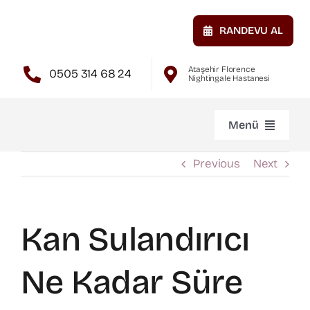
Skip
to
RANDEVU AL
content
Ataşehir Florence
0505 314 68 24
Nightingale Hastanesi
Menü
Anasayfa
Previous
Next
Hakkımda
Kan Sulandırıcı
Atardamar Hastalıkları
Ne Kadar Süre
Toplardamar Hastalıkları