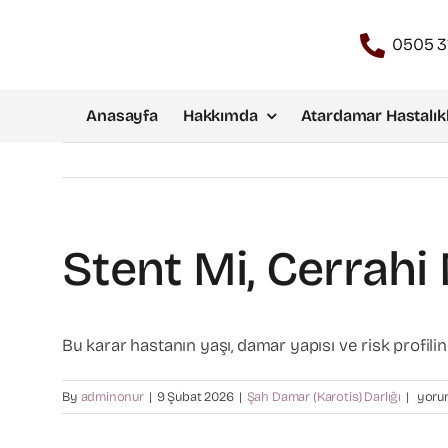
Skip
to
0505 3
content
Anasayfa
Hakkımda
Atardamar Hastalıkl
Stent Mi, Cerrahi 
Bu karar hastanın yaşı, damar yapısı ve risk profiline
Stent
By
adminonur
|
9 Şubat 2026
|
Şah Damar (Karotis) Darlığı
|
yorum
mi,
cerrah