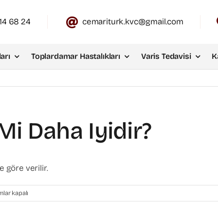
14 68 24
cemariturk.kvc@gmail.com
arı
Toplardamar Hastalıkları
Varis Tedavisi
K
Mi Daha Iyidir?
 göre verilir.
lar kapalı
i