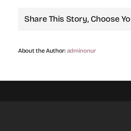
mi
daha
Share This Story, Choose Yo
iyidir?
için
About the Author:
adminonur