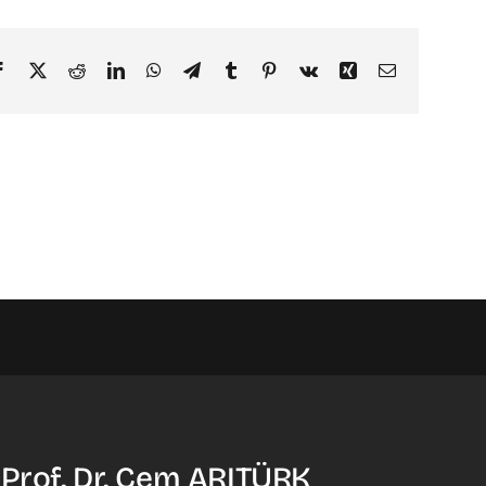
Facebook
X
Reddit
LinkedIn
WhatsApp
Telegram
Tumblr
Pinterest
Vk
Xing
Email
 Prof. Dr. Cem ARITÜRK