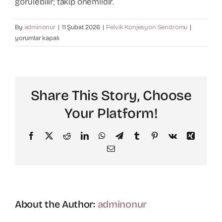
görülebilir; takip önemlidir.
Varis Tedavisi
Tekrar
By
adminonur
|
11 Şubat 2026
|
Pelvik Konjesyon Sendromu
|
eder
yorumlar kapalı
mi?
Kalp Cerrahisi
için
Hasta Bilgilendirme
Share This Story, Choose
Your Platform!
İletişim
Facebook
X
Reddit
LinkedIn
WhatsApp
Telegram
Tumblr
Pinterest
Vk
Xing
Email
About the Author:
adminonur