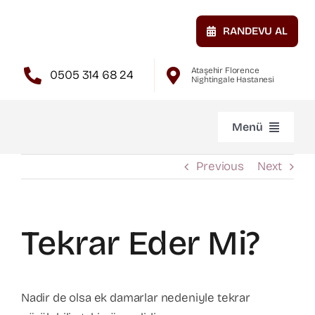
Skip
to
RANDEVU AL
content
Ataşehir Florence
0505 314 68 24
Nightingale Hastanesi
Menü
Anasayfa
Previous
Next
Hakkımda
Tekrar Eder Mi?
Atardamar Hastalıkları
Nadir de olsa ek damarlar nedeniyle tekrar
Toplardamar Hastalıkları