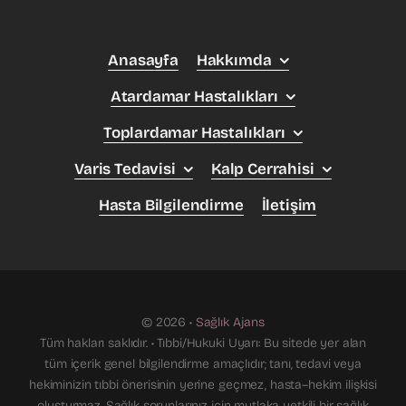
Anasayfa
Hakkımda
Atardamar Hastalıkları
Toplardamar Hastalıkları
Varis Tedavisi
Kalp Cerrahisi
Hasta Bilgilendirme
İletişim
© 2026 •
Sağlık Ajans
Tüm hakları saklıdır. • Tıbbi/Hukuki Uyarı: Bu sitede yer alan
tüm içerik genel bilgilendirme amaçlıdır; tanı, tedavi veya
hekiminizin tıbbi önerisinin yerine geçmez, hasta–hekim ilişkisi
oluşturmaz. Sağlık sorunlarınız için mutlaka yetkili bir sağlık