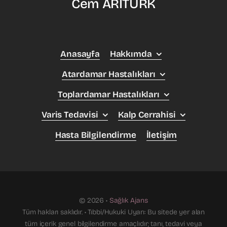
Cem ARITÜRK
Anasayfa
Hakkımda
Atardamar Hastalıkları
Toplardamar Hastalıkları
Varis Tedavisi
Kalp Cerrahisi
Hasta Bilgilendirme
İletişim
© 2026 •
Sağlık Ajans
Tüm hakları saklıdır. • Tıbbi/Hukuki Uyarı: Bu sitede yer alan
tüm içerik genel bilgilendirme amaçlıdır; tanı, tedavi veya