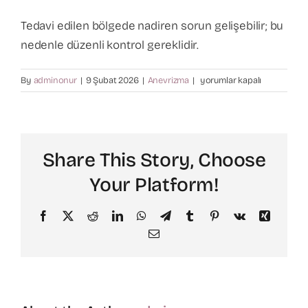
Tedavi edilen bölgede nadiren sorun gelişebilir; bu
Varis Tedavisi
nedenle düzenli kontrol gereklidir.
Kalp Cerrahisi
Tekrar
By
adminonur
|
9 Şubat 2026
|
Anevrizma
|
yorumlar kapalı
oluşur
mu?
Hasta Bilgilendirme
için
Share This Story, Choose
İletişim
Your Platform!
Facebook
X
Reddit
LinkedIn
WhatsApp
Telegram
Tumblr
Pinterest
Vk
Xing
Email