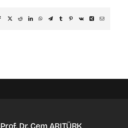
Facebook
X
Reddit
LinkedIn
WhatsApp
Telegram
Tumblr
Pinterest
Vk
Xing
Email
 Prof. Dr. Cem ARITÜRK