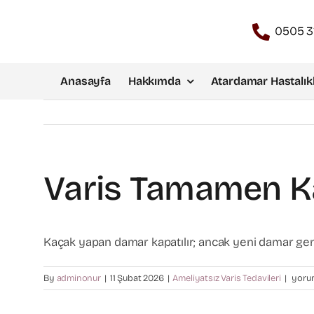
Skip
to
0505 3
content
Anasayfa
Hakkımda
Atardamar Hastalıkl
Varis Tamamen K
Kaçak yapan damar kapatılır; ancak yeni damar geni
Varis
By
adminonur
|
11 Şubat 2026
|
Ameliyatsız Varis Tedavileri
|
yorum
tama
kaybo