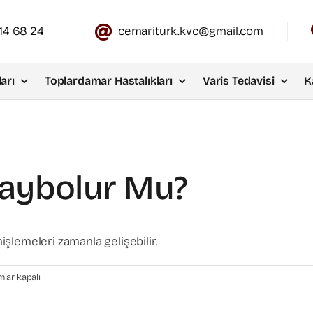
14 68 24
cemariturk.kvc@gmail.com
arı
Toplardamar Hastalıkları
Varis Tedavisi
K
aybolur Mu?
şlemeleri zamanla gelişebilir.
lar kapalı
men
lur