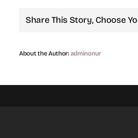
mu?
için
Share This Story, Choose Yo
About the Author:
adminonur