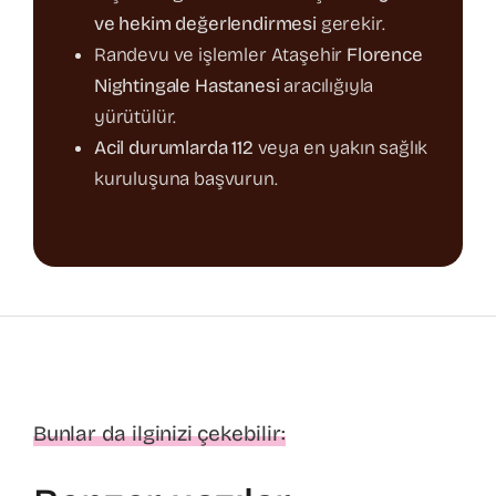
ve hekim değerlendirmesi
gerekir.
Randevu ve işlemler Ataşehir
Florence
Nightingale Hastanesi
aracılığıyla
yürütülür.
Acil durumlarda 112
veya en yakın sağlık
kuruluşuna başvurun.
Bunlar da ilginizi çekebilir: