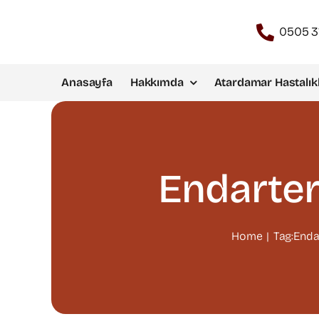
Skip
to
0505 3
content
Anasayfa
Hakkımda
Atardamar Hastalıkl
Endarte
Home
Tag:
Enda