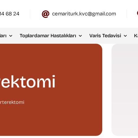
14 68 24
cemariturk.kvc@gmail.com
arı
Toplardamar Hastalıkları
Varis Tedavisi
K
rektomi
rterektomi