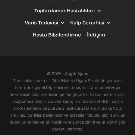
Toplardamar Hastalıkları
Varis Tedavisi
Kalp Cerrahisi
Hasta Bilgilendirme
İletişim
© 2026 •
Sağlık Ajans
Tüm hakları saklıdır. • Tıbbi/Hukuki Uyarı: Bu sitede yer alan
tüm içerik genel bilgilendirme amaçlıdır; tanı, tedavi veya
hekiminizin tıbbi önerisinin yerine geçmez, hasta–hekim ilişkisi
oluşturmaz. Sağlık sorunlarınız için mutlaka yetkili bir sağlık
profesyoneline başvurunuz; acil durumlarda mutlaka 112'yi
arayınız. İçerikler, bağlantılar ve görseller “olduğu gibi” sunulur;
doğruluk, tamlık ve güncellik konusunda zımni veya açık hiçbir
garanti verilmez.