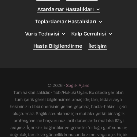
Atardamar Hastalıkları
Toplardamar Hastalıkları
Varis Tedavisi
Kalp Cerrahisi
Hasta Bilgilendirme
İletişim
© 2026 •
Sağlık Ajans
Tüm hakları saklıdır. • Tıbbi/Hukuki Uyarı: Bu sitede yer alan
tüm içerik genel bilgilendirme amaçlıdır; tanı, tedavi veya
hekiminizin tıbbi önerisinin yerine geçmez, hasta–hekim ilişkisi
oluşturmaz. Sağlık sorunlarınız için mutlaka yetkili bir sağlık
profesyoneline başvurunuz; acil durumlarda mutlaka 112'yi
arayınız. İçerikler, bağlantılar ve görseller “olduğu gibi” sunulur;
doğruluk, tamlık ve güncellik konusunda zımni veya açık hiçbir