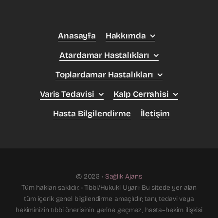
Anasayfa
Hakkımda
Atardamar Hastalıkları
Toplardamar Hastalıkları
Varis Tedavisi
Kalp Cerrahisi
Hasta Bilgilendirme
İletişim
© 2026 •
Sağlık Ajans
Tüm hakları saklıdır. • Tıbbi/Hukuki Uyarı: Bu sitede yer alan
tüm içerik genel bilgilendirme amaçlıdır; tanı, tedavi veya
hekiminizin tıbbi önerisinin yerine geçmez, hasta–hekim ilişkisi