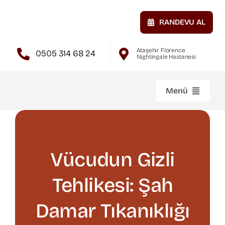
Skip
to
RANDEVU AL
content
Ataşehir Florence
0505 314 68 24
Nightingale Hastanesi
Menü
Anasayfa
Hakkımda
Vücudun Gizli
Tehlikesi: Şah
Atardamar Hastalıkları
Damar Tıkanıklığı
Toplardamar Hastalıkları