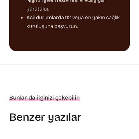
Nightingale Hastanesi
aracılığıyla
yürütülür.
Acil durumlarda 112
veya en yakın sağlık
kuruluşuna başvurun.
Bunlar da ilginizi çekebilir:
Benzer yazılar