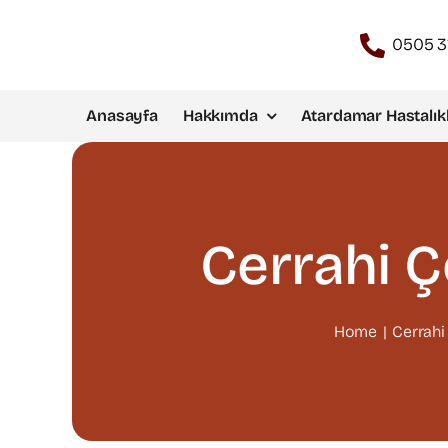
Skip
to
0505 3
content
Anasayfa
Hakkımda
Atardamar Hastalıkl
Cerrahi 
Home
Cerrahi