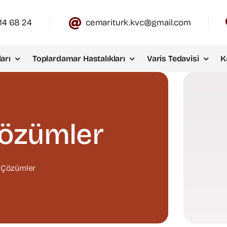
14 68 24
cemariturk.kvc@gmail.com
arı
Toplardamar Hastalıkları
Varis Tedavisi
K
Çözümler
 Çözümler