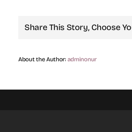
hangi
belgeler
yeterli?
Share This Story, Choose Yo
için
About the Author:
adminonur