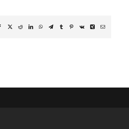
Facebook
X
Reddit
LinkedIn
WhatsApp
Telegram
Tumblr
Pinterest
Vk
Xing
Email