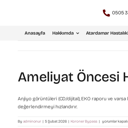
Skip
to
0505 3
content
Anasayfa
Hakkımda
Atardamar Hastalıkl
Ameliyat Öncesi H
Anjiyo görüntüleri (CD/dijital), EKO raporu ve varsa ka
değerlendirmeyi hızlandırır.
Ameliyat
By
adminonur
|
5 Şubat 2026
|
Koroner Bypass
|
yorumlar kapalı
öncesi