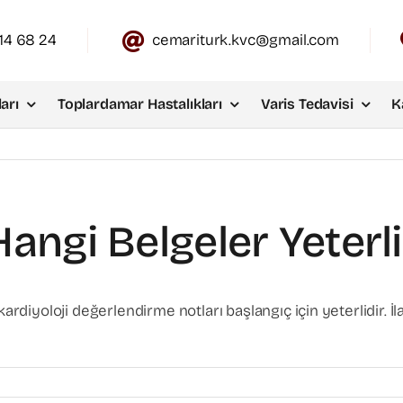
14 68 24
cemariturk.kvc@gmail.com
arı
Toplardamar Hastalıkları
Varis Tedavisi
K
angi Belgeler Yeterli
rdiyoloji değerlendirme notları başlangıç için yeterlidir. İlaç 