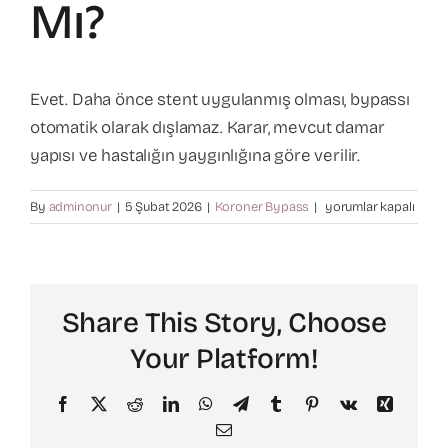
Mı?
Varis Tedavisi
Evet. Daha önce stent uygulanmış olması, bypassı
Kalp Cerrahisi
otomatik olarak dışlamaz. Karar, mevcut damar
yapısı ve hastalığın yaygınlığına göre verilir.
Hasta Bilgilendirme
Stent
By
adminonur
|
5 Şubat 2026
|
Koroner Bypass
|
yorumlar kapalı
varken
İletişim
bypass
yapılır
mı?
Share This Story, Choose
için
Your Platform!
Facebook
X
Reddit
LinkedIn
WhatsApp
Telegram
Tumblr
Pinterest
Vk
Xing
Email