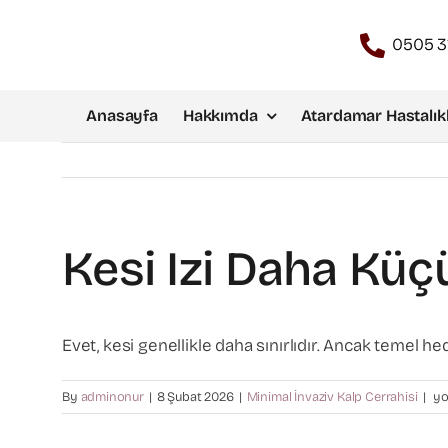
Skip
to
0505 3
content
Anasayfa
Hakkımda
Atardamar Hastalıkl
Kesi Izi Daha Kü
Evet, kesi genellikle daha sınırlıdır. Ancak temel hede
Kes
By
adminonur
|
8 Şubat 2026
|
Minimal İnvaziv Kalp Cerrahisi
|
yo
izi
da