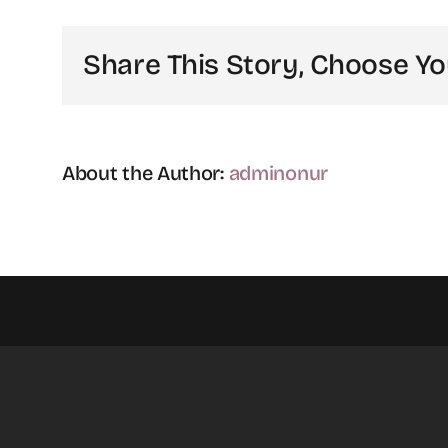
kü
mü
Share This Story, Choose Yo
içi
About the Author:
adminonur