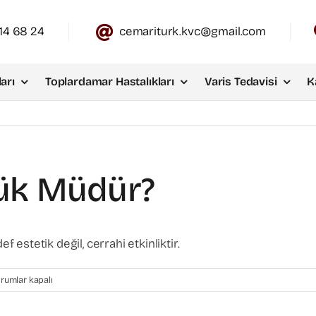
14 68 24
cemariturk.kvc@gmail.com
arı
Toplardamar Hastalıkları
Varis Tedavisi
K
çük Müdür?
f estetik değil, cerrahi etkinliktir.
i
rumlar kapalı
ha