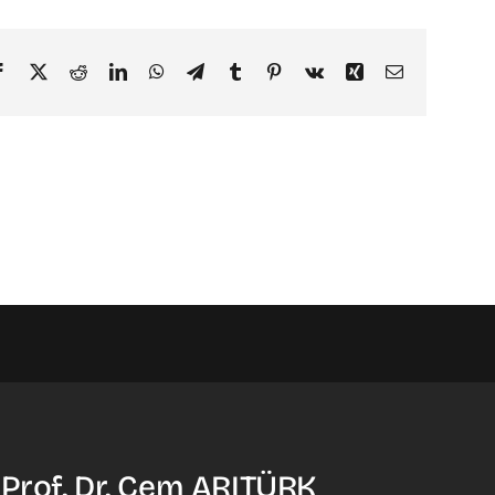
Facebook
X
Reddit
LinkedIn
WhatsApp
Telegram
Tumblr
Pinterest
Vk
Xing
Email
 Prof. Dr. Cem ARITÜRK